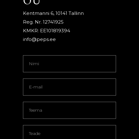
OÜ
Kentmanni 6, 10141 Tallinn
Reg. Nr. 12741925
KMKR: EE101819394
info@peps.ee